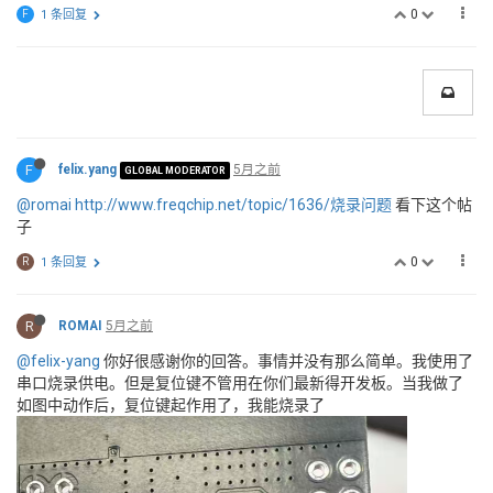
0
F
1 条回复
F
felix.yang
5月之前
GLOBAL MODERATOR
@romai
http://www.freqchip.net/topic/1636/烧录问题
看下这个帖
子
0
R
1 条回复
R
ROMAI
5月之前
@felix-yang
你好很感谢你的回答。事情并没有那么简单。我使用了
串口烧录供电。但是复位键不管用在你们最新得开发板。当我做了
如图中动作后，复位键起作用了，我能烧录了