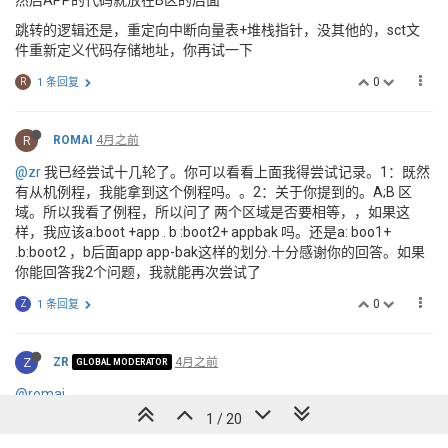
跳转的逻辑还是，重定向中断向量表+堆栈指针，没其他的，sct文
件重新定义代码存储地址，你再试一下
0
R
1 条回复
R
ROMAI
4月之前
@zr
我已经尝试十几轮了。你可以看看上面我得尝试记录。1：既然
有从机例程，我能拿到这个例程吗。。2：关于你提到的。A;B 区
域。所以我看了例程，所以问了 两个区域是否要相等，，如果这
样，我应该a:boot +app . b :boot2+ appbak 吗。还是a: boo1+
.b:boot2 ，b后面app app-bak这样的划分.十分感谢你的回答。如果
你能回答我2个问题，我就能再次尝试了
0
Z
1 条回复
Z
ZR
4月之前
GLOBAL MODERATOR
@romai
1 / 20