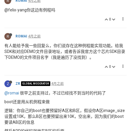
R
ROMAI
4月之前
@felix-yang你这边有例程吗
0
R
ROMAI
4月之前
有人能给予我一些回复么，你们说存在这种例程能实现功能。给我
SDK和对应DEMO文件目录地址，或者告诉我官方这个芯片SDK目录
下DEMO的文件项目名字（我是遍历了没找到）。
0
Z
ZR
4月之前
GLOBAL MODERATOR
@romai
很早之前支持过，不过已经找不到当时的代码了
boot还是用从机例程来做
逻辑：你自己的boot也要预留好A区和B区，假设你A区image_size
设置成10K，那么B区也要预留出来10K，空出来，因为我们的boot
要读AB区的信息
然后APP的代码就放在B区的后面