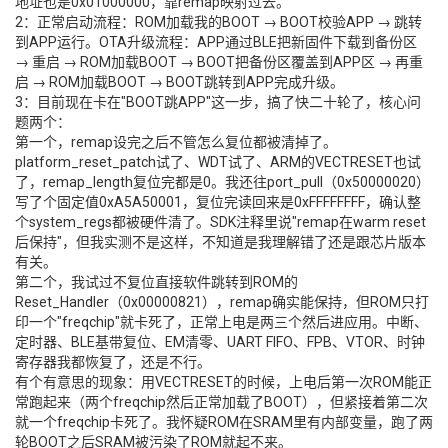
地址也是0x01000000，靠remap映射过去。
2：正常启动流程：ROM加载我的BOOT → BOOT校验APP → 跳转
到APP运行。OTA升级流程：APP通过BLE把新固件下载到备份区
→ 重启 → ROM加载BOOT → BOOT把备份区覆盖到APP区 → 再重
启 → ROM加载BOOT → BOOT跳转到APP完成升级。
3：目前现在卡在"BOOT跳APP"这一步，搞了快二十轮了，核心问
题两个：
第一个，remap设完之后不管怎么复位都被清掉了。
platform_reset_patch试了、WDT试了、ARM的VECTRESET也试
了，remap_length复位完都是0。我还往port_pull（0x50000020）
写了个固定值0xA5A50001，复位完读回来是0xFFFFFFFF，确认整
个system_regs都被硬件清了。SDK注释里说"remap在warm reset
后保持"，但我实测不是这样，不知道是我理解错了还是跟芯片版本
有关。
第二个，我试过不复位直接软件跳转到ROM的
Reset_Handler（0x00000821），remap确实能保持，但ROM只打
印一个"freqchip"就卡死了，正常上电是两三个然后进应用。中断、
定时器、BLE基带复位、EM清零、UART FIFO、FPB、VTOR、时钟
寄存器我都恢复了，还是不行。
有个有意思的现象：用VECTRESET的时候，上电后第一次ROM能正
常跑起来（两个freqchip然后正常加载了BOOT），但紧接着第二次
就一个freqchip卡死了。我怀疑ROM在SRAM里有内部变量，跑了两
轮BOOT之后SRAM被污染了ROM就起不来。