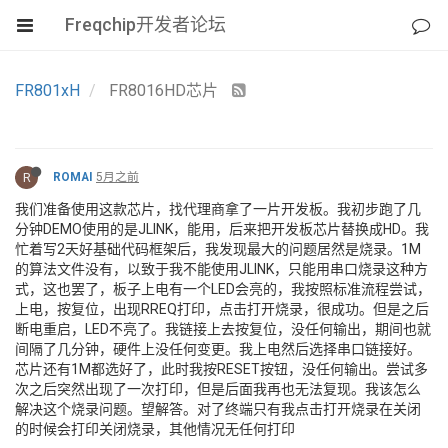
Freqchip开发者论坛
FR801xH
FR8016HD芯片
R
ROMAI
5月之前
我们准备使用这款芯片，找代理商拿了一片开发板。我初步跑了几
分钟DEMO使用的是JLINK，能用，后来把开发板芯片替换成HD。我
忙着写2天好基础代码框架后，我发现最大的问题居然是烧录。1M
的算法文件没有，以致于我不能使用JLINK，只能用串口烧录这种方
式，这也罢了，板子上电有一个LED会亮的，我按照标准流程尝试，
上电，按复位，出现RREQ打印，点击打开烧录，很成功。但是之后
断电重启，LED不亮了。我链接上去按复位，没任何输出，期间也就
间隔了几分钟，硬件上没任何变更。我上电然后选择串口链接好。
芯片还有1M都选好了，此时我按RESET按钮，没任何输出。尝试多
次之后突然出现了一次打印，但是后面我再也无法复现。我该怎么
解决这个烧录问题。望解答。对了终端只有我点击打开烧录在关闭
的时候会打印关闭烧录，其他情况无任何打印