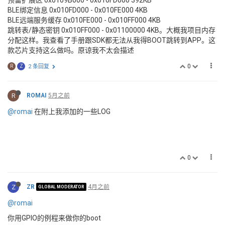
BLE绑定信息 0x010FD000 - 0x010FE000 4KB
BLE远端服务缓存 0x010FE000 - 0x010FF000 4KB
跳转表/静态密钥 0x010FF000 - 0x01100000 4KB。大概我项目内存
分配这样。我查看了手册跟SDK都无法从我得BOOT跳转到APP。这
款芯片支持这么做吗。原谅我不太会描述
0
R
Z
2 条回复
R
ROMAI
5月之前
@romai
在附上我添加的一些LOG
0
Z
ZR
4月之前
GLOBAL MODERATOR
@romai
你用GPIO的例程来做你的boot