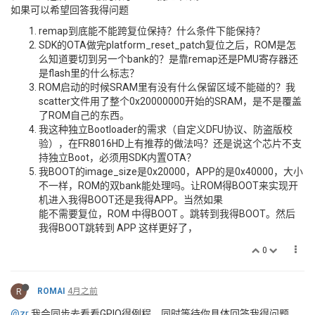
如果可以希望回答我得问题
remap到底能不能跨复位保持？什么条件下能保持？
SDK的OTA做完platform_reset_patch复位之后，ROM是怎
么知道要切到另一个bank的？是靠remap还是PMU寄存器还
是flash里的什么标志？
ROM启动的时候SRAM里有没有什么保留区域不能碰的？我
scatter文件用了整个0x20000000开始的SRAM，是不是覆盖
了ROM自己的东西。
我这种独立Bootloader的需求（自定义DFU协议、防盗版校
验），在FR8016HD上有推荐的做法吗？还是说这个芯片不支
持独立Boot，必须用SDK内置OTA？
我BOOT的image_size是0x20000，APP的是0x40000，大小
不一样，ROM的双bank能处理吗。让ROM得BOOT来实现开
机进入我得BOOT还是我得APP。当然如果
能不需要复位，ROM 中得BOOT 。跳转到我得BOOT。然后
我得BOOT跳转到 APP 这样更好了，
0
R
ROMAI
4月之前
@zr
我会同步去看看GPIO得例程。同时等待你具体回答我得问题。