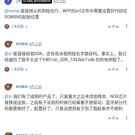
Z
ZR
4月之前
GLOBAL MODERATOR
@romai
直接用从机例程也行，APP的sct文件中需要设置好代码在
ROM中的起始位置
0
R
2 条回复
R
ROMAI
4月之前
@zr
能直接给我SDK，还有告诉我例程名字路径吗。事实上，我已
经遍历了我手头这个fr801xh_SDK_1043bb7 sdk 的所有例程了。
0
R
1 条回复
R
ROMAI
4月之前
@zr
我们有了成熟的产品了。只是量大之后考虑到降本，NOR芯片
替换成这款，之前板子没到的时候已经看着手册驱动，蓝牙部分代
码都更换好了，配置好了。只是没想到板子到了跑起来并不顺利
0