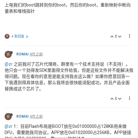
上电我们的boot跳转到你的boot，然后你的boot，重新映射中断向
量表和堆栈指针
0
R
4 条回复
R
ROMAI
4月之前
@zr
之前我问了芯片代理商，群里有一个技术支持说（不支持）。
他只会一个劲得发SDK里面得文件给我，但是这些文件并不能解决我
得问题。现在看你的意思是能支持我去这么做？如果你愿意回答一
下我遇到得具体信息，那么我将会很快能适配成功，并且产品全面
替换成这个芯片了。
0
R
ROMAI
4月之前
@zr
1：目前Flash布局是BOOT放在0x01000000占128KB用来做
DFU，需要跑我司协议，APP放在0x01020000占256KB，APP链接