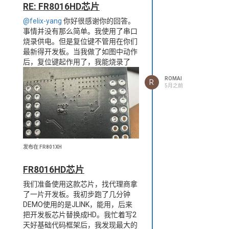
APP参数存储区 0x01048000 -
有什么保留区域不能碰的？我
RE: FR8016HD芯片
0x01049000 4KB
scatter文件用了整个
@felix-yang
你好很感谢你的回答。
APP参数备份区 0x01049000 -
0x20000000开始的SRAM，
事情并没有那么简单。我使用了串口
0x0104A000 4KB
是不是覆盖了ROM自己的东
烧录供电。但是复位键不管用在你们
固件DFU标志区 0x0104A000 -
西。
最新得开发板。当我做了如图中动作
0x0104B000 4KB
我这种独立Bootloader的需求
后，复位键起作用了，我能烧录了
用户存储区 0x0104B000 -
（自定义DFU协议、防盗版校
0x0105B000 64KB
验），在FR8016HD上有推荐
ROMAI
R
OTA临时缓冲区 0x0105B000 -
的做法吗？还是说这个芯片不
5月之前
0x0109B000 256KB
支持独立Boot，必须用SDK内
预留扩展区 0x0109B000 -
置OTA？
0x010FD000 392KB
我BOOT的image_size是
BLE绑定信息 0x010FD000 -
0x20000，APP的是
0x010FE000 4KB
0x40000，大小不一样，ROM
BLE远端服务缓存 0x010FE000 -
的双bank能处理吗。让ROM
发布在 FR801XH
0x010FF000 4KB
得BOOT来实现开机进入我得
跳转表/静态密钥 0x010FF000 -
BOOT还是我得APP。当然如
FR8016HD芯片
0x01100000 4KB。大概我项目内存
果
我们准备使用这款芯片，找代理商拿
分配这样。我查看了手册跟SDK都无
能不需要复位，ROM 中得
了一片开发板。我初步跑了几分钟
法从我得BOOT跳转到APP。这款芯
BOOT 。跳转到我得BOOT。
DEMO使用的是JLINK，能用，后来
片支持这么做吗。原谅我不太会描述
然后我得BOOT跳转到 APP 这
把开发板芯片替换成HD。我忙着写2
样更好了，
天好基础代码框架后，我发现最大的