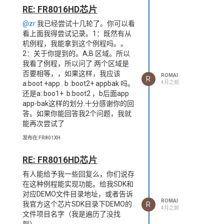
RE: FR8016HD芯片
@zr
我已经尝试十几轮了。你可以看
看上面我得尝试记录。1：既然有从
机例程，我能拿到这个例程吗。。
2：关于你提到的。A;B 区域。所以
我看了例程，所以问了 两个区域是
否要相等，，如果这样，我应该
ROMAI
R
4月之前
a:boot +app . b :boot2+ appbak 吗。
还是a: boo1+ .b:boot2 ，b后面app
app-bak这样的划分.十分感谢你的回
答。如果你能回答我2个问题，我就
能再次尝试了
发布在 FR801XH
RE: FR8016HD芯片
有人能给予我一些回复么，你们说存
在这种例程能实现功能。给我SDK和
对应DEMO文件目录地址，或者告诉
ROMAI
R
我官方这个芯片SDK目录下DEMO的
4月之前
文件项目名字（我是遍历了没找