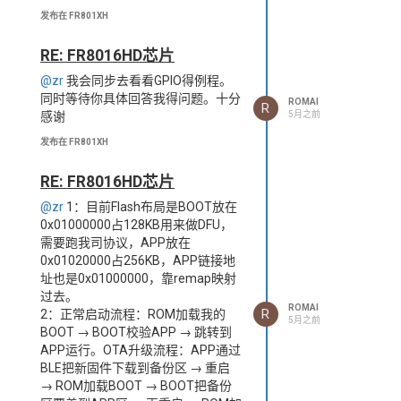
发布在 FR801XH
RE: FR8016HD芯片
@zr
我会同步去看看GPIO得例程。
同时等待你具体回答我得问题。十分
ROMAI
R
5月之前
感谢
发布在 FR801XH
RE: FR8016HD芯片
@zr
1：目前Flash布局是BOOT放在
0x01000000占128KB用来做DFU，
需要跑我司协议，APP放在
0x01020000占256KB，APP链接地
址也是0x01000000，靠remap映射
过去。
ROMAI
R
2：正常启动流程：ROM加载我的
5月之前
BOOT → BOOT校验APP → 跳转到
APP运行。OTA升级流程：APP通过
BLE把新固件下载到备份区 → 重启
→ ROM加载BOOT → BOOT把备份