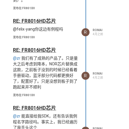
到）。
发布在 FR801XH
RE: FR8016HD芯片
@felix-yang你这边有例程吗
ROMAI
R
4月之前
发布在 FR801XH
RE: FR8016HD芯片
@zr
我们有了成熟的产品了。只是量
大之后考虑到降本，NOR芯片替换成
这款，之前板子没到的时候已经看着
ROMAI
R
手册驱动，蓝牙部分代码都更换好
4月之前
了，配置好了。只是没想到板子到了
跑起来并不顺利
发布在 FR801XH
RE: FR8016HD芯片
@zr
能直接给我SDK，还有告诉我例
程名字路径吗。事实上，我已经遍历
了我手头这个
ROMAI