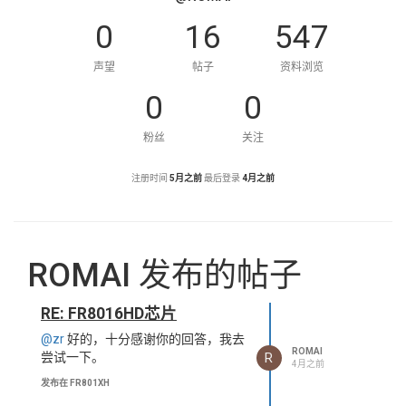
0
16
547
声望
帖子
资料浏览
0
0
粉丝
关注
注册时间
5月之前
最后登录
4月之前
ROMAI 发布的帖子
RE: FR8016HD芯片
@zr
好的，十分感谢你的回答，我去
ROMAI
R
尝试一下。
4月之前
发布在 FR801XH