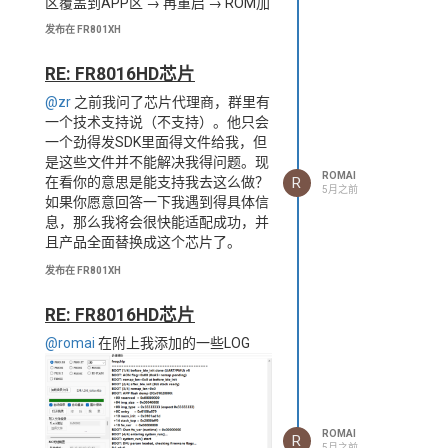
区覆盖到APP区 → 再重启 → ROM加
载BOOT → BOOT跳转到APP完成升
发布在 FR801XH
级。
3：目前现在卡在"BOOT跳APP"这一
RE: FR8016HD芯片
步，搞了快二十轮了，核心问题两
@zr
之前我问了芯片代理商，群里有
个：
一个技术支持说（不支持）。他只会
第一个，remap设完之后不管怎么复
一个劲得发SDK里面得文件给我，但
位都被清掉了。
是这些文件并不能解决我得问题。现
platform_reset_patch试了、WDT
ROMAI
R
在看你的意思是能支持我去这么做？
试了、ARM的VECTRESET也试了，
5月之前
如果你愿意回答一下我遇到得具体信
remap_length复位完都是0。我还往
息，那么我将会很快能适配成功，并
port_pull（0x50000020）写了个固
且产品全面替换成这个芯片了。
定值0xA5A50001，复位完读回来是
0xFFFFFFFF，确认整个system_regs
发布在 FR801XH
都被硬件清了。SDK注释里
说"remap在warm reset后保持"，但
RE: FR8016HD芯片
我实测不是这样，不知道是我理解错
了还是跟芯片版本有关。
@romai
在附上我添加的一些LOG
第二个，我试过不复位直接软件跳转
到ROM的
Reset_Handler（0x00000821），
remap确实能保持，但ROM只打印
ROMAI
R
一个"freqchip"就卡死了，正常上电
5月之前