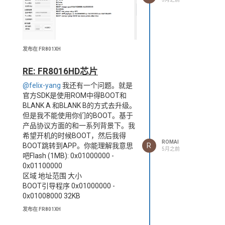
是两三个然后进应用。中断、定时
器、BLE基带复位、EM清零、UART
FIFO、FPB、VTOR、时钟寄存器我
都恢复了，还是不行。
有个有意思的现象：用VECTRESET
发布在 FR801XH
的时候，上电后第一次ROM能正常
跑起来（两个freqchip然后正常加载
RE: FR8016HD芯片
了BOOT），但紧接着第二次就一个
@felix-yang
我还有一个问题。就是
freqchip卡死了。我怀疑ROM在
官方SDK是使用ROM中得BOOT和
SRAM里有内部变量，跑了两轮
BLANK A 和BLANK B的方式去升级。
BOOT之后SRAM被污染了ROM就起
但是我不能使用你们的BOOT。基于
不来。
产品协议方面的和一系列背景下。我
如果可以希望回答我得问题
希望开机的时候BOOT，然后我得
remap到底能不能跨复位保
ROMAI
R
BOOT跳转到APP。你能理解我意思
持？什么条件下能保持？
5月之前
吧Flash (1MB): 0x01000000 -
SDK的OTA做完
0x01100000
platform_reset_patch复位之
区域 地址范围 大小
后，ROM是怎么知道要切到另
BOOT引导程序 0x01000000 -
一个bank的？是靠remap还是
0x01008000 32KB
PMU寄存器还是flash里的什
APP主固件区 0x01008000 -
么标志？
发布在 FR801XH
0x01048000 256KB
ROM启动的时候SRAM里有没