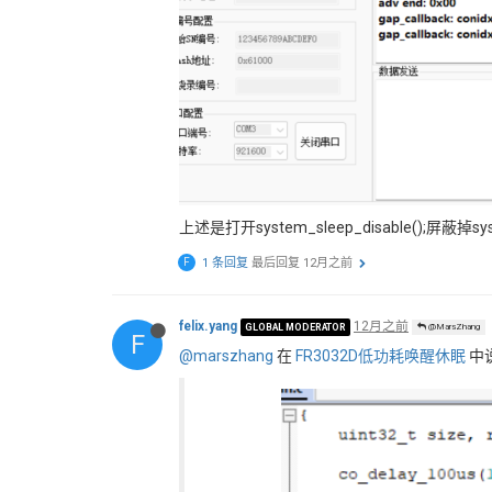
上述是打开system_sleep_disable();屏
F
1 条回复
最后回复
12月之前
felix.yang
12月之前
GLOBAL MODERATOR
@MarsZhang
F
@marszhang
在
FR3032D低功耗唤醒休眠
中