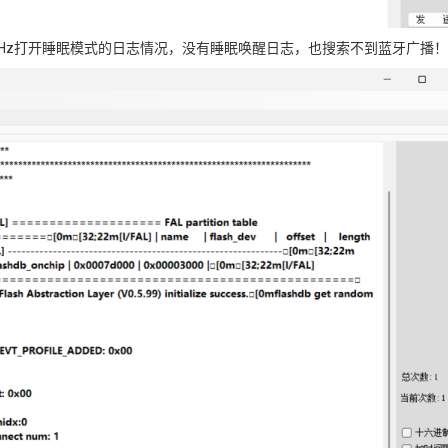
统时钟12MHz打开睡眠模式的日志情况，没有睡眠唤醒日志，也搜索不到蓝牙广播！