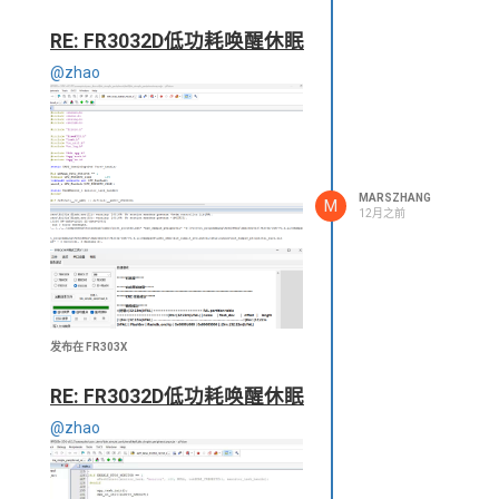
RE: FR3032D低功耗唤醒休眠
你的代码和官网下的是有区别的，不
@zhao
知道是不是要添加
co_delay_10us(40000);system_sleep_enable();
这两句？
MARSZHANG
M
12月之前
发布在 FR303X
RE: FR3032D低功耗唤醒休眠
@zhao
FR303x-SDK-v0.3.11也是一样的情
况，目前看就只有FR303x-SDK-
v0.3.5是正常的，芯片用的