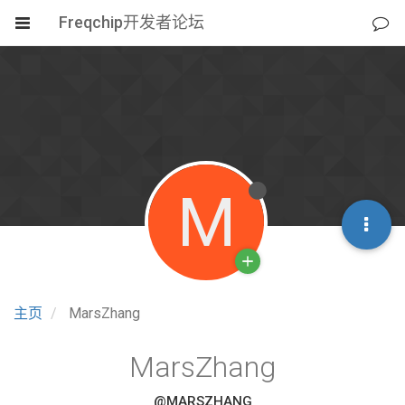
Freqchip开发者论坛
M
主页
MarsZhang
MarsZhang
@MARSZHANG