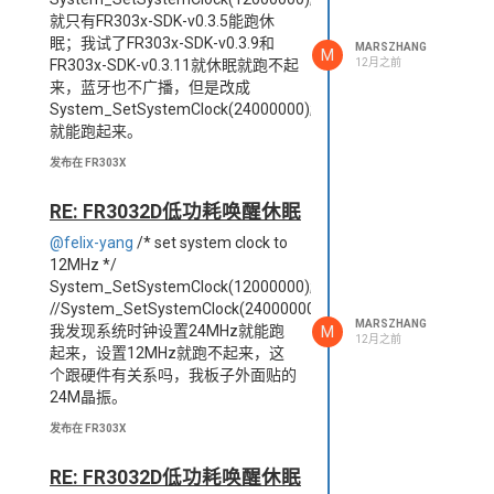
况，没有睡眠唤醒日志，也搜索不到
就只有FR303x-SDK-v0.3.5能跑休
蓝牙广播！
眠；我试了FR303x-SDK-v0.3.9和
MARSZHANG
M
12月之前
FR303x-SDK-v0.3.11就休眠就跑不起
来，蓝牙也不广播，但是改成
System_SetSystemClock(24000000);
就能跑起来。
发布在 FR303X
RE: FR3032D低功耗唤醒休眠
@felix-yang
/* set system clock to
上述是打开system_sleep_disable();
12MHz */
屏蔽掉system_sleep_enable();的日
System_SetSystemClock(12000000);
志情况，可以搜索到蓝牙广播并且成
//System_SetSystemClock(24000000);
功连接！
MARSZHANG
M
我发现系统时钟设置24MHz就能跑
12月之前
起来，设置12MHz就跑不起来，这
个跟硬件有关系吗，我板子外面贴的
24M晶振。
发布在 FR303X
RE: FR3032D低功耗唤醒休眠