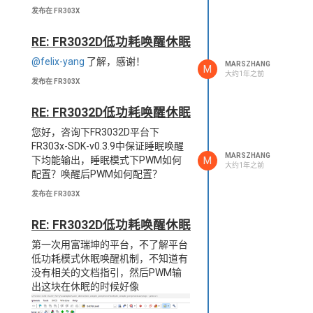
发布在 FR303X
RE: FR3032D低功耗唤醒休眠
@felix-yang
了解，感谢！
MARSZHANG
M
大约1年之前
发布在 FR303X
RE: FR3032D低功耗唤醒休眠
没有改动任何SDK中的内容，上面是
您好，咨询下FR3032D平台下
FR303x-SDK-v0.3.5编译后烧录的日
FR303x-SDK-v0.3.9中保证睡眠唤醒
志，有休眠唤醒后的打印
MARSZHANG
M
下均能输出，睡眠模式下PWM如何
“WWWWW”，广播也是正常的；下面
大约1年之前
配置？唤醒后PWM如何配置？
是FR303x-SDK-v0.3.9编译后烧录的
日志，没有休眠唤醒后的打印，搜索
发布在 FR303X
不到广播内容。
RE: FR3032D低功耗唤醒休眠
第一次用富瑞坤的平台，不了解平台
低功耗模式休眠唤醒机制，不知道有
没有相关的文档指引，然后PWM输
出这块在休眠的时候好像